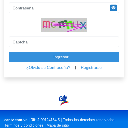
Ingresar
|
¿Olvidó su Contraseña?
Registrarse
cantv.com.ve
| Rif: J-00124134-5 | Todos los derechos reservados.
Terminos y condiciones
|
Mapa de sitio